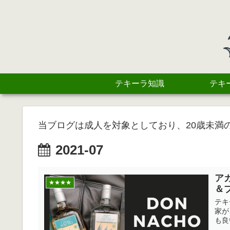
テキーラ知識
テキ
当ブログは成人を対象としており、20歳未満
2021-07
ア
★★★★
＆
テキ
家が
も良