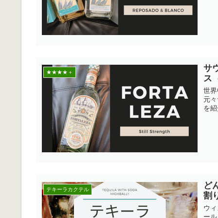
サ
★★★★＋
ス（
世界
元々
を紹
ど
テキーラカクテル
割
ウィ
ール