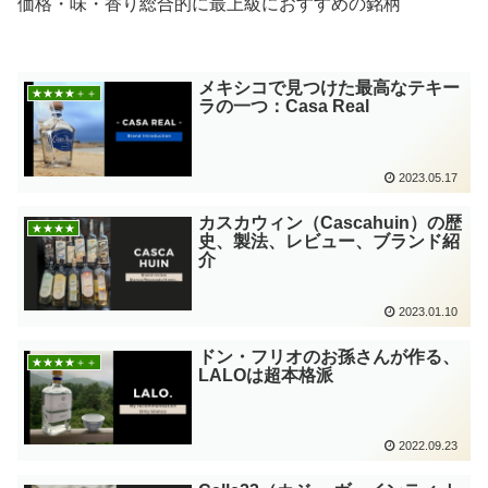
価格・味・香り総合的に最上級におすすめの銘柄
メキシコで見つけた最高なテキー
★★★★＋＋
ラの一つ：Casa Real
2023.05.17
カスカウィン（Cascahuin）の歴
★★★★
史、製法、レビュー、ブランド紹
介
2023.01.10
ドン・フリオのお孫さんが作る、
★★★★＋＋
LALOは超本格派
2022.09.23