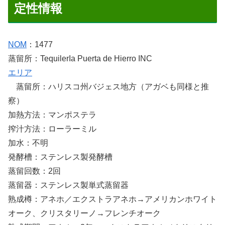
定性情報
NOM
：1477
蒸留所：TequilerIa Puerta de Hierro INC
エリア
蒸留所：ハリスコ州バジェス地方（アガベも同様と推
察）
加熱方法：マンポステラ
搾汁方法：ローラーミル
加水：不明
発酵槽：ステンレス製発酵槽
蒸留回数：2回
蒸留器：ステンレス製単式蒸留器
熟成樽：アネホ／エクストラアネホ→アメリカンホワイト
オーク、クリスタリーノ→フレンチオーク