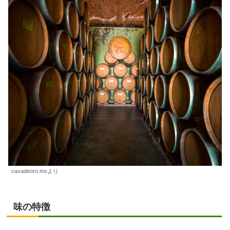
cavadeoro.mxより
味の特徴