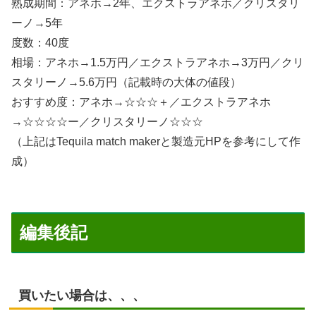
熟成期間：アネホ→2年、エクストラアネホ／クリスタリ
ーノ→5年
度数：40度
相場：アネホ→1.5万円／エクストラアネホ→3万円／クリ
スタリーノ→5.6万円（記載時の大体の値段）
おすすめ度：アネホ→☆☆☆＋／エクストラアネホ
→☆☆☆☆ー／クリスタリーノ☆☆☆
（上記はTequila match makerと製造元HPを参考にして作
成）
編集後記
買いたい場合は、、、