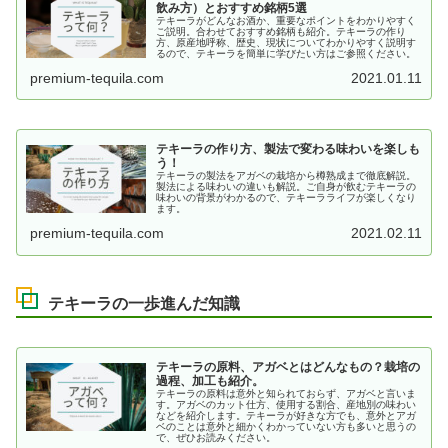
飲み方）とおすすめ銘柄5選
テキーラがどんなお酒か、重要なポイントをわかりやすく
ご説明。合わせておすすめ銘柄も紹介。テキーラの作り
方、原産地呼称、歴史、現状についてわかりやすく説明す
るので、テキーラを簡単に学びたい方はご参照ください。
premium-tequila.com
2021.01.11
テキーラの作り方、製法で変わる味わいを楽しも
う！
テキーラの製法をアガベの栽培から樽熟成まで徹底解説。
製法による味わいの違いも解説。ご自身が飲むテキーラの
味わいの背景がわかるので、テキーラライフが楽しくなり
ます。
premium-tequila.com
2021.02.11
テキーラの一歩進んだ知識
テキーラの原料、アガベとはどんなもの？栽培の
過程、加工も紹介。
テキーラの原料は意外と知られておらず、アガベと言いま
す。アガベのカット仕方、使用する割合、産地別の味わい
などを紹介します。テキーラが好きな方でも、意外とアガ
ベのことは意外と細かくわかっていない方も多いと思うの
で、ぜひお読みください。