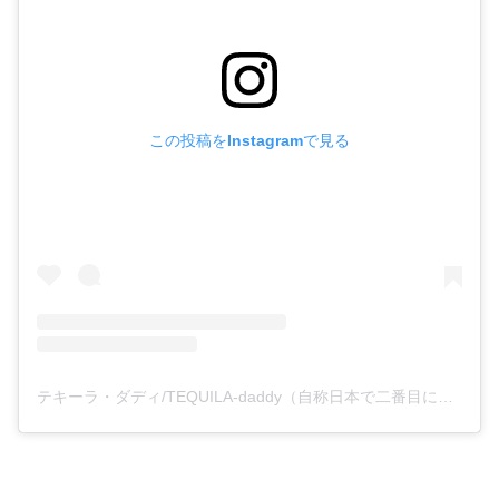
この投稿をInstagramで見る
テキーラ・ダディ/TEQUILA-daddy（自称日本で二番目にテキーラ詳しい一般人）(@tequila_daddy.e_e)がシェアした投稿