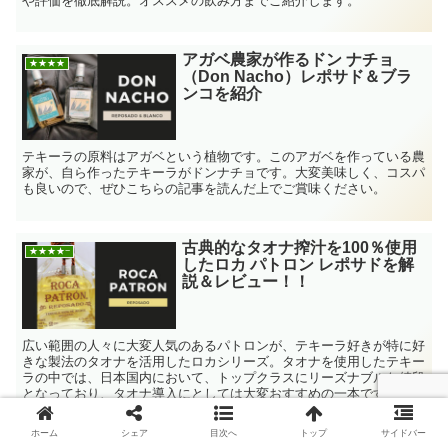
や評価を徹底解説。オススメの飲み方までご紹介します。
アガベ農家が作るドン ナチョ
★★★★
（Don Nacho）レポサド＆ブラ
ンコを紹介
テキーラの原料はアガベという植物です。このアガベを作っている農
家が、自ら作ったテキーラがドンナチョです。大変美味しく、コスパ
も良いので、ぜひこちらの記事を読んだ上でご賞味ください。
古典的なタオナ搾汁を100％使用
★★★★−
したロカ パトロン レポサドを解
説＆レビュー！！
広い範囲の人々に大変人気のあるパトロンが、テキーラ好きが特に好
きな製法のタオナを活用したロカシリーズ。タオナを使用したテキー
ラの中では、日本国内において、トップクラスにリーズナブルな値段
となっており、タオナ導入にとしては大変おすすめの一本です。紹介
＆レビューを実施してまいります。
ホーム
シェア
目次へ
トップ
サイドバー