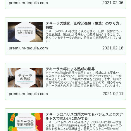
premium-tequila.com
2021.02.06
テキーラの糖化、圧搾と発酵（醸造）のやり方、
特徴
テキーラの味わいを大きく決める糖化、圧搾、発酵につい
て徹底解説。製法による味わいの差異も紹介することで、
飲んでいるテキーラの味わい特徴まで把握内容としていま
す。
premium-tequila.com
2021.02.18
テキーラの樽による熟成の世界
テキーラの熟成の世界を説明します。樽材による変化や、
火入れによる変化など、期間での変化だけではなく、一歩
踏み込んだテキーラの熟成の世界をご説明します。期間に
よる呼称の変化なども冒頭に記載しますので、初心者から
テキーラ好きの方でも読み応えある内容にしております。
premium-tequila.com
2021.02.11
テキーラはハリスコ州の中でもバジェスとロスア
ルトスで味わいに差がでる
テキーラにも作っている産地によって味わいに違いが大き
くある。その味の傾向をわかることで、自身のテキーラの
好みを知ることが出来ます。是非こちらをご一読いただ